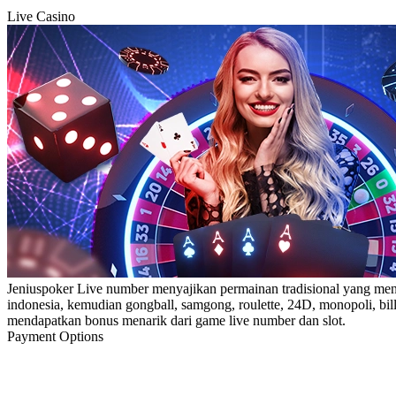
Live Casino
Jeniuspoker Live number menyajikan permainan tradisional yang men
indonesia, kemudian gongball, samgong, roulette, 24D, monopoli, bil
mendapatkan bonus menarik dari game live number dan slot.
Payment Options