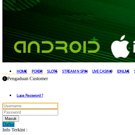
HOME
POKER
SLOTS
STREAM N SPIN
LIVE CASINO
IDNLIVE
Pengaduan Customer
Lupa Password ?
username
Password
Masuk
Daftar
Info Terkini :