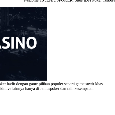
lcome To JENIUSPOKER. Situs IDN Poker Terbesar Di Indonesia. Den
er hadir dengan game pilihan populer seperti game suwit khas
 idnlive lainnya hanya di Jeniuspoker dan raih kesempatan