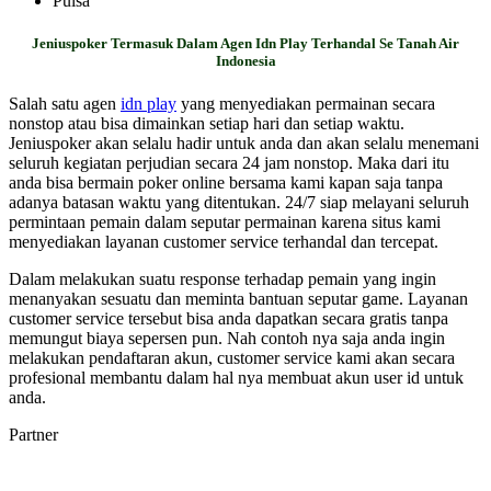
Pulsa
Jeniuspoker Termasuk Dalam Agen Idn Play Terhandal Se Tanah Air
Indonesia
Salah satu agen
idn play
yang menyediakan permainan secara
nonstop atau bisa dimainkan setiap hari dan setiap waktu.
Jeniuspoker akan selalu hadir untuk anda dan akan selalu menemani
seluruh kegiatan perjudian secara 24 jam nonstop. Maka dari itu
anda bisa bermain poker online bersama kami kapan saja tanpa
adanya batasan waktu yang ditentukan. 24/7 siap melayani seluruh
permintaan pemain dalam seputar permainan karena situs kami
menyediakan layanan customer service terhandal dan tercepat.
Dalam melakukan suatu response terhadap pemain yang ingin
menanyakan sesuatu dan meminta bantuan seputar game. Layanan
customer service tersebut bisa anda dapatkan secara gratis tanpa
memungut biaya sepersen pun. Nah contoh nya saja anda ingin
melakukan pendaftaran akun, customer service kami akan secara
profesional membantu dalam hal nya membuat akun user id untuk
anda.
Partner