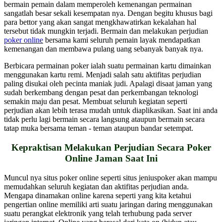
bermain pemain dalam memperoleh kemenangan permainan
sangatlah besar sekali kesempatan nya. Dengan begitu khusus bagi
para bettor yang akan sangat mengkhawatirkan kekalahan hal
tersebut tidak mungkin terjadi. Bermain dan melakukan perjudian
poker online
bersama kami seluruh pemain layak mendapatkan
kemenangan dan membawa pulang uang sebanyak banyak nya.
Berbicara permainan poker ialah suatu permainan kartu dimainkan
menggunakan kartu remi. Menjadi salah satu aktifitas perjudian
paling disukai oleh pecinta maniak judi. Apalagi disaat jaman yang
sudah berkembang dengan pesat dan perkembangan teknologi
semakin maju dan pesat. Membuat seluruh kegiatan seperti
perjudian akan lebih terasa mudah untuk diaplikasikan. Saat ini anda
tidak perlu lagi bermain secara langsung ataupun bermain secara
tatap muka bersama teman - teman ataupun bandar setempat.
Kepraktisan Melakukan Perjudian Secara Poker
Online Jaman Saat Ini
Muncul nya situs poker online seperti situs jeniuspoker akan mampu
memudahkan seluruh kegiatan dan aktifitas perjudian anda.
Mengapa dinamakan online karena seperti yang kita ketahui
pengertian online memiliki arti suatu jaringan daring menggunakan
suatu perangkat elektronik yang telah terhubung pada server